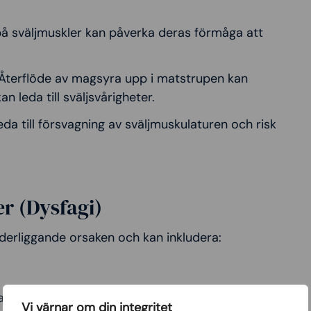
på sväljmuskler kan påverka deras förmåga att
Återflöde av magsyra upp i matstrupen kan
n leda till sväljsvårigheter.
da till försvagning av sväljmuskulaturen och risk
r (Dysfagi)
derliggande orsaken och kan inkludera:
v matkonsistens eller ätningsteknik kan
Vi värnar om din integritet