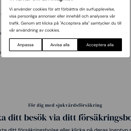
Vi använder cookies för att förbättra din surfupplevelse,
stärka sväljmuskler samt föreslå tekniker för att
visa personliga annonser eller innehåll och analysera vår
trafik. Genom att klicka på "Acceptera alla" samtycker du till
vår användning av cookies.
as för att minska inflammation eller underlätta
Anpassa
Avvisa alla
Acceptera alla
ndig för att korrigera strukturella problem.
För dig med sjukvårdsförsäkring
a ditt besök via ditt försäkringsb
ta ditt försäkringsbolag eller klicka på deras logotyp