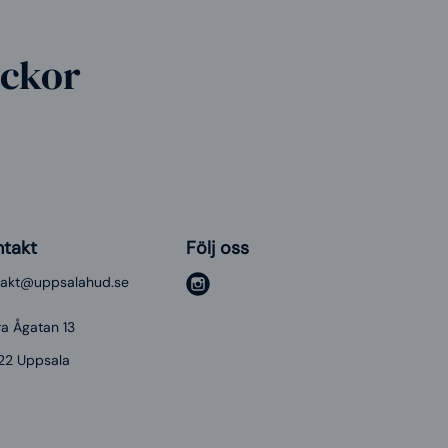
eckor
ntakt
Följ oss
takt@uppsalahud.se
i
n
a Ågatan 13
s
22 Uppsala
t
a
g