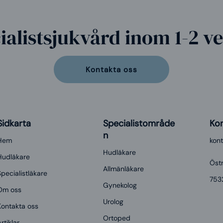
ialistsjukvård inom 1-2 v
Kontakta oss
Sidkarta
Specialistområde
Ko
n
Hem
kon
Hudläkare
Hudläkare
Östr
Allmänläkare
pecialistläkare
753
Gynekolog
Om oss
Urolog
Kontakta oss
Ortoped
rtiklar